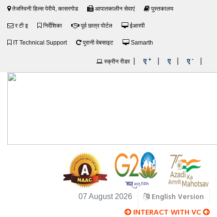
तेजस्विनी हिल्स पेरीये, कासरगोड
आपातकालीन सेवाएं
पुस्तकालय
र टी इ
निर्देशिका
पूर्व छात्र पोर्टल
ईआरपी
IT Technical Support
पुरानी वेबसाइट
Samarth
+
-
|
|
|
|
ए
ए
ए
स्क्रीन रीडर
English Version
07 August 2026
INTERACT WITH VC