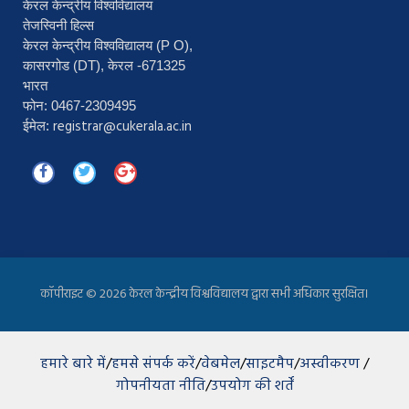
केरल केन्द्रीय विश्वविद्यालय
तेजस्विनी हिल्स
केरल केन्द्रीय विश्वविद्यालय (P O),
कासरगोड (DT), केरल -671325
भारत
फोन: 0467-2309495
registrar@cukerala.ac.in
ईमेल:
कॉपीराइट ©
2026 केरल केन्द्रीय विश्वविद्यालय द्वारा सभी अधिकार सुरक्षित।
हमारे बारे में
/
हमसे संपर्क करें
/
वेबमेल
/
साइटमैप
/
अस्वीकरण
/
गोपनीयता नीति
/
उपयोग की शर्तें