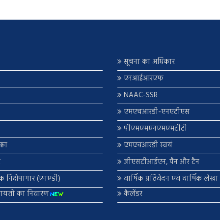
सूचना का अधिकार
एनआईआरएफ
NAAC-SSR
एमएचआरडी-एनएटीएस
पीएमएमएनएमएमटीटी
िका
एमएचआरडी स्वयं
र
जीएसटीआईएन, पैन और टैन
णिक निक्षेपागार (एनएडी)
वार्षिक प्रतिवेदन एवं वार्षिक लेख
कायतों का निवारण
कैलेंडर