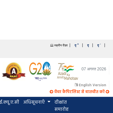
+
-
|
|
|
|
ए
ए
ए
स्क्रीन रीडर
07 अगस्त 2026
English Version
वेंचर कैपिटलिस्ट से बातचीत करें
.क्यू.ए.सी
अधिसूचनाएँ
दीक्षांत
समारोह