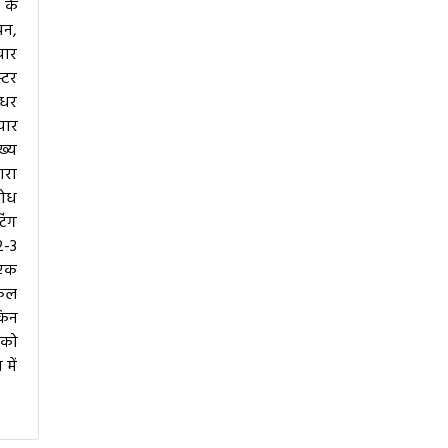
 के
यन,
चार
्टर
ाधर
यार
ख्य
ारा
शोध
िंग
2-3
 एक
कुल
किन
 को
में