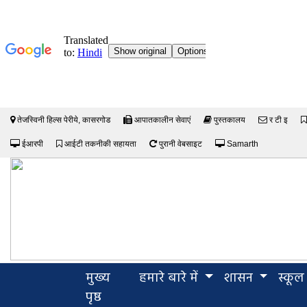
तेजस्विनी हिल्स पेरीये, कासरगोड
आपातकालीन सेवाएं
पुस्तकालय
र टी इ
ईआरपी
आईटी तकनीकी सहायता
पुरानी वेबसाइट
Samarth
मुख्य
हमारे बारे में
शासन
स्कूल
(current)
पृष्ठ