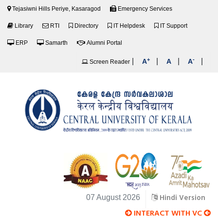
Tejasiwni Hills Periye, Kasaragod
Emergency Services
Library
RTI
Directory
IT Helpdesk
IT Support
ERP
Samarth
Alumni Portal
+
-
|
|
|
|
A
A
A
Screen Reader
Hindi Version
07 August 2026
INTERACT WITH VC