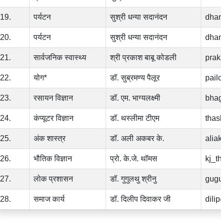
19.
पर्यटन
सुश्री धन्या सदानंदन
dhan
20.
पर्यटन
सुश्री धन्या सदानंदन
dhan
21.
सार्वजनिक स्वास्थ्य
श्री प्रकाश बाबू कोडली
prak
22.
योग*
डॉ. सुब्रमण्य पैलूर
pail
23.
रसायन विज्ञान
डॉ. एम. भाग्यलक्ष्मी
bhag
24.
कंप्यूटर विज्ञान
डॉ. थस्लीमा टीएम
thas
25.
अंक शास्त्र
डॉ. अली अकबर के.
alia
26.
भौतिक विज्ञान
प्रो. के.जे. थॉमस
kj_t
27.
लोक प्रशासन
डॉ. गुगुलथु श्रीनु
gugu
28.
समाज कार्य
डॉ. दिलीप दिवाकर जी
dili