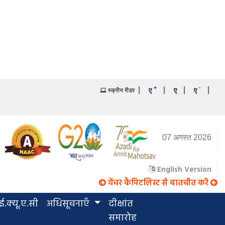
+
-
|
|
|
|
ए
ए
ए
स्क्रीन रीडर
07 अगस्त 2026
English Version
वेंचर कैपिटलिस्ट से बातचीत करें
.क्यू.ए.सी
अधिसूचनाएँ
दीक्षांत
समारोह