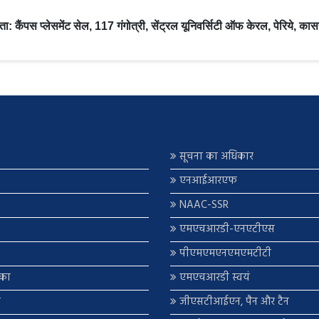
ता: कैंपस प्लेसमेंट सेल, 117 गंगोत्री, सेंट्रल यूनिवर्सिटी ऑफ केरल, पेरिये,
सूचना का अधिकार
एनआईआरएफ
NAAC-SSR
एमएचआरडी-एनएटीएस
पीएमएमएनएमएमटीटी
िका
एमएचआरडी स्वयं
र
जीएसटीआईएन, पैन और टैन