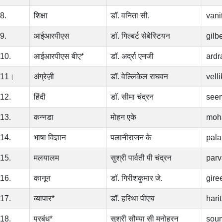
8.
शिक्षा
डॉ. वनिता सी.
vani
9.
आईआरपीएस
डॉ. गिल्बर्ट सेबेस्टियन
gilb
10.
आईआरपीएस बीए*
डॉ. अर्द्रा एनजी
ard
11।
अंग्रेज़ी
डॉ. वेल्लिकेल राघवन
vell
12.
हिंदी
डॉ. सीमा चंद्रन
see
13.
कन्नडा
मोहन एके
moh
14.
भाषा विज्ञान
पलानीराजन के
pala
15.
मलयालम
सुश्री पार्वती पी चंद्रन
parv
16.
कानून
डॉ. गिरीशकुमार जे.
gire
17.
व्यापार*
डॉ. हरिथा पीएच
hari
18.
प्रबंध*
सुश्री सौम्या सी मनोहरन
sou