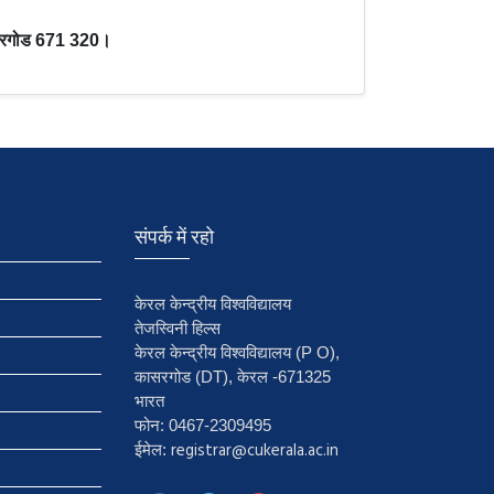
 कासरगोड 671 320।
संपर्क में रहो
केरल केन्द्रीय विश्वविद्यालय
तेजस्विनी हिल्स
केरल केन्द्रीय विश्वविद्यालय (P O),
कासरगोड (DT), केरल -671325
भारत
फोन: 0467-2309495
registrar@cukerala.ac.in
ईमेल: