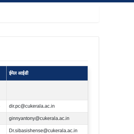
ईमेल आईडी
3
dir.pc@cukerala.ac.in
ginnyantony@cukerala.ac.in
Dr.sibasishense@cukerala.ac.in