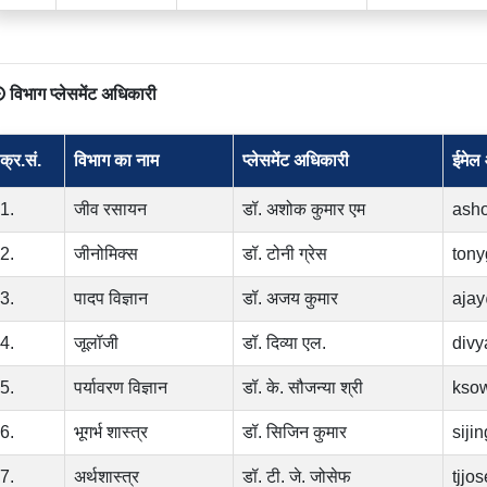
विभाग प्लेसमेंट अधिकारी
क्र.सं.
विभाग का नाम
प्लेसमेंट अधिकारी
ईमेल
1.
जीव रसायन
डॉ. अशोक कुमार एम
ash
2.
जीनोमिक्स
डॉ. टोनी ग्रेस
tony
3.
पादप विज्ञान
डॉ. अजय कुमार
ajay
4.
जूलॉजी
डॉ. दिव्या एल.
divy
5.
पर्यावरण विज्ञान
डॉ. के. सौजन्या श्री
ksow
6.
भूगर्भ शास्त्र
डॉ. सिजिन कुमार
siji
7.
अर्थशास्त्र
डॉ. टी. जे. जोसेफ
tjjo