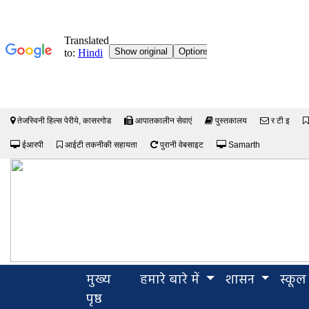
तेजस्विनी हिल्स पेरीये, कासरगोड
आपातकालीन सेवाएं
पुस्तकालय
र टी इ
ईआरपी
आईटी तकनीकी सहायता
पुरानी वेबसाइट
Samarth
मुख्य
हमारे बारे में
शासन
स्कूल
(current)
पृष्ठ