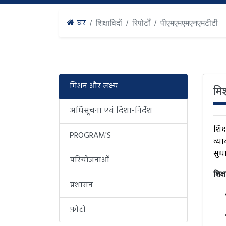
घर
शिक्षाविदों
रिपोर्टों
पीएमएमएमएनएमटीटी
मिशन और लक्ष्य
मि
अधिसूचना एवं दिशा-निर्देश
शिक्
PROGRAM'S
व्य
सुध
परियोजनाओं
शिक्
प्रशासन
फ़ोटो