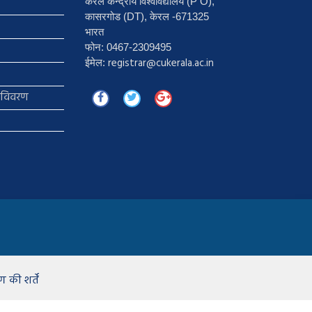
केरल केन्द्रीय विश्वविद्यालय (P O),
कासरगोड (DT), केरल -671325
भारत
फोन: 0467-2309495
registrar@cukerala.ac.in
ईमेल:
ा विवरण
 की शर्तें