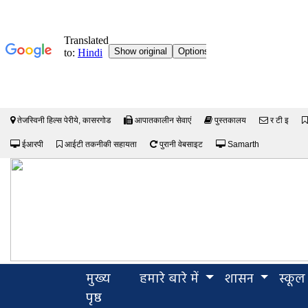
तेजस्विनी हिल्स पेरीये, कासरगोड
आपातकालीन सेवाएं
पुस्तकालय
र टी इ
ईआरपी
आईटी तकनीकी सहायता
पुरानी वेबसाइट
Samarth
मुख्य
हमारे बारे में
शासन
स्कूल
(current)
पृष्ठ