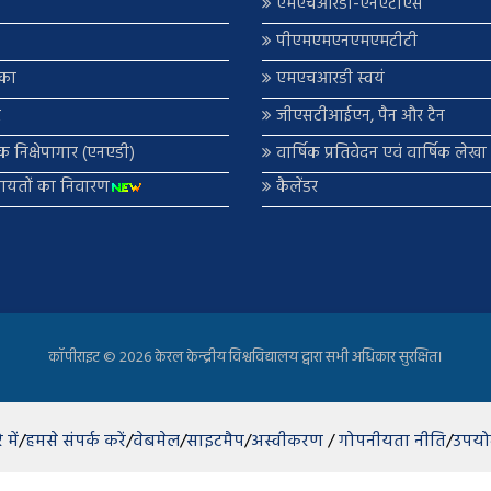
एमएचआरडी-एनएटीएस
पीएमएमएनएमएमटीटी
िका
एमएचआरडी स्वयं
र
जीएसटीआईएन, पैन और टैन
णिक निक्षेपागार (एनएडी)
वार्षिक प्रतिवेदन एवं वार्षिक लेख
कायतों का निवारण
कैलेंडर
कॉपीराइट ©
2026 केरल केन्द्रीय विश्वविद्यालय द्वारा सभी अधिकार सुरक्षित।
 में
/
हमसे संपर्क करें
/
वेबमेल
/
साइटमैप
/
अस्वीकरण
/
गोपनीयता नीति
/
उपयोग