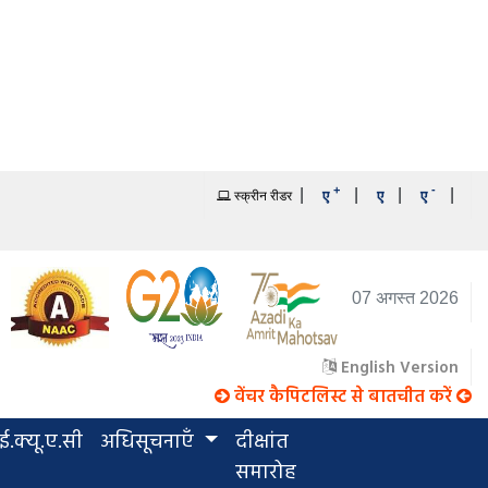
+
-
|
|
|
|
ए
ए
ए
स्क्रीन रीडर
07 अगस्त 2026
English Version
वेंचर कैपिटलिस्ट से बातचीत करें
.क्यू.ए.सी
अधिसूचनाएँ
दीक्षांत
समारोह