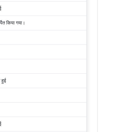
ई
र्पित किया गया।
 हुई
ई