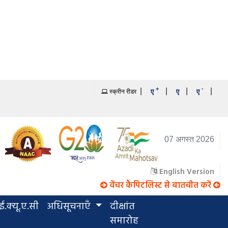
+
-
|
|
|
|
ए
ए
ए
स्क्रीन रीडर
07 अगस्त 2026
English Version
वेंचर कैपिटलिस्ट से बातचीत करें
.क्यू.ए.सी
अधिसूचनाएँ
दीक्षांत
समारोह