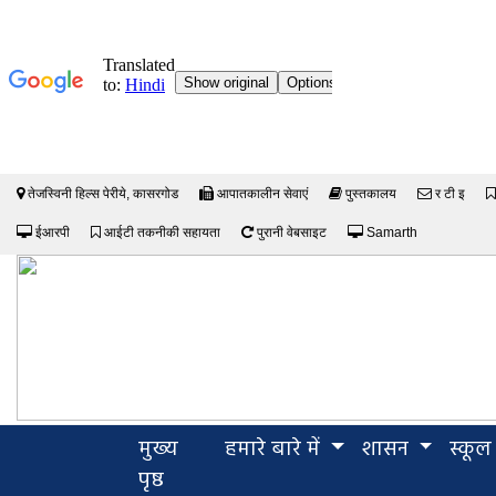
तेजस्विनी हिल्स पेरीये, कासरगोड
आपातकालीन सेवाएं
पुस्तकालय
र टी इ
ईआरपी
आईटी तकनीकी सहायता
पुरानी वेबसाइट
Samarth
मुख्य
हमारे बारे में
शासन
स्कूल
(current)
पृष्ठ