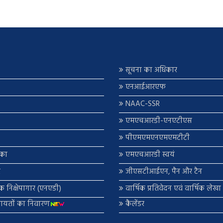
सूचना का अधिकार
एनआईआरएफ
NAAC-SSR
एमएचआरडी-एनएटीएस
पीएमएमएनएमएमटीटी
िका
एमएचआरडी स्वयं
र
जीएसटीआईएन, पैन और टैन
णिक निक्षेपागार (एनएडी)
वार्षिक प्रतिवेदन एवं वार्षिक लेख
कायतों का निवारण
कैलेंडर