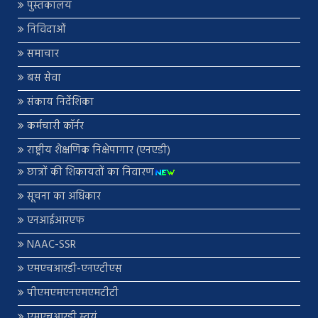
पुस्तकालय
निविदाओं
समाचार
बस सेवा
संकाय निर्देशिका
कर्मचारी कॉर्नर
राष्ट्रीय शैक्षणिक निक्षेपागार (एनएडी)
छात्रों की शिकायतों का निवारण
सूचना का अधिकार
एनआईआरएफ
NAAC-SSR
एमएचआरडी-एनएटीएस
पीएमएमएनएमएमटीटी
एमएचआरडी स्वयं