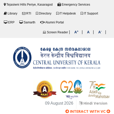
Tejasiwni Hills Periye, Kasaragod
Emergency Services
Library
RTI
Directory
IT Helpdesk
IT Support
ERP
Samarth
Alumni Portal
+
-
|
|
|
|
A
A
A
Screen Reader
Hindi Version
09 August 2026
INTERACT WITH VC