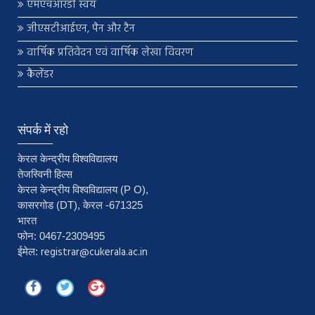
एमएचआरडी स्वयं
जीएसटीआईएन, पैन और टैन
वार्षिक प्रतिवेदन एवं वार्षिक लेखा विवरण
कैलेंडर
संपर्क में रहो
केरल केन्द्रीय विश्वविद्यालय
तेजस्विनी हिल्स
केरल केन्द्रीय विश्वविद्यालय (P O),
कासरगोड (DT), केरल -671325
भारत
फोन: 0467-2309495
registrar@cukerala.ac.in
ईमेल: