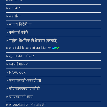
निविदाओं
समाचार
बस सेवा
संकाय निर्देशिका
कर्मचारी कॉर्नर
राष्ट्रीय शैक्षणिक निक्षेपागार (एनएडी)
छात्रों की शिकायतों का निवारण
सूचना का अधिकार
एनआईआरएफ
NAAC-SSR
एमएचआरडी-एनएटीएस
पीएमएमएनएमएमटीटी
एमएचआरडी स्वयं
जीएसटीआईएन, पैन और टैन